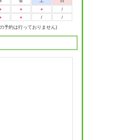
木
金
土
日
●
●
●
/
●
●
/
/
診の予約は行っておりません)