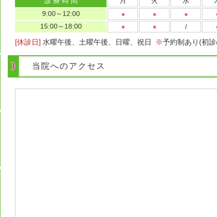
診 療 時 間
月
火
水
9:00～12:00
●
●
●
15:00～18:00
●
●
/
[休診日]
水曜午後、土曜午後、日曜、祝日
※
予約制あり(初
当院へのアクセス