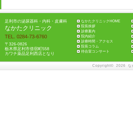
足利市の泌尿器科・内科・皮膚科
なかたクリニックHOME
院長挨拶
なかたクリニック
診療案内
TEL. 0284-73-6760
院内紹介
診療時間・アクセス
〒326-0826
院長コラム
栃木県足利市借宿町558
待合室コンサート
カワチ薬品足利西店となり
Copyright©
2026
な