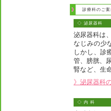
診療科のご案
◇ 泌尿器科
泌尿器科は
なじみの少
しかし、診
管、膀胱、
腎など、生
》泌尿器科
◇ 内 科