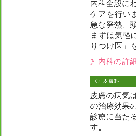
内科全般に
ケアを行い
急な発熱、
まずは気軽
りつけ医」
》内科の詳
◇ 皮膚科
皮膚の病気
の治療効果
診療に当た
す。