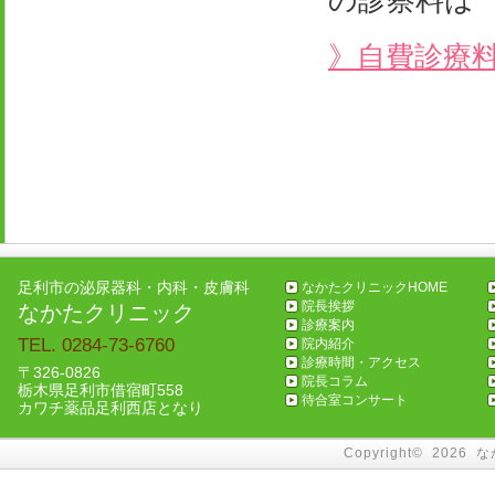
の診察料は
》自費診療
足利市の泌尿器科・内科・皮膚科
なかたクリニックHOME
院長挨拶
なかたクリニック
診療案内
TEL. 0284-73-6760
院内紹介
診療時間・アクセス
〒326-0826
院長コラム
栃木県足利市借宿町558
待合室コンサート
カワチ薬品足利西店となり
Copyright©
2026
な