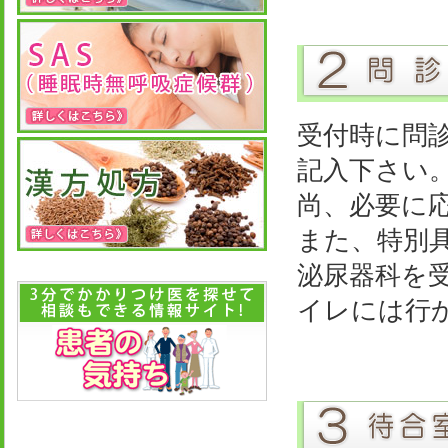
受付時に問
記入下さい
尚、必要に
また、特別
泌尿器科を
イレには行