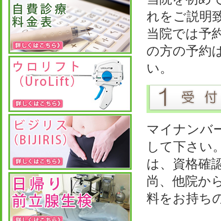
れをご説明
当院では予
の方の予約
い。
マイナンバ
して下さい
は、資格確
尚、他院か
料をお持ち